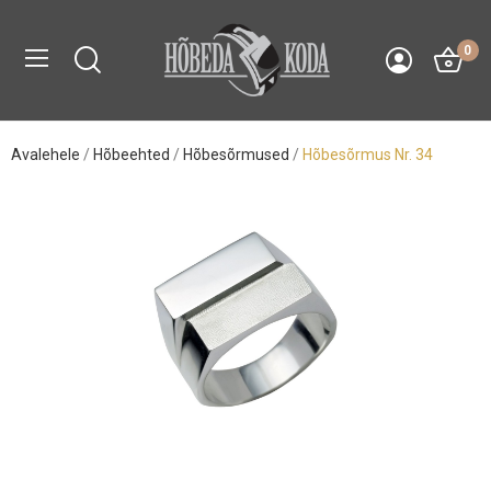
0
Avalehele
Hõbeehted
Hõbesõrmused
Hõbesõrmus Nr. 34