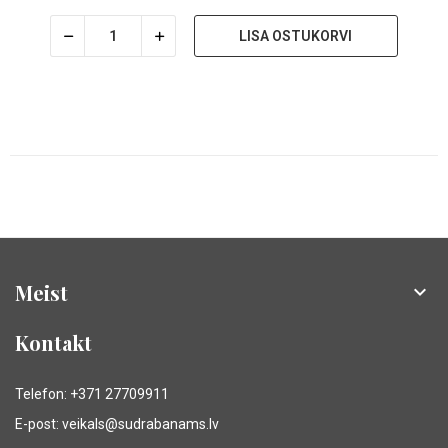
LISA OSTUKORVI
Meist

Kontakt
Telefon: +371 27709911
E-post: veikals@sudrabanams.lv