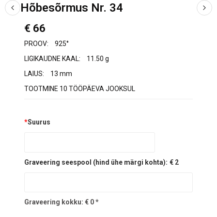
Hõbesõrmus Nr. 34
€ 66
PROOV:
925°
LIGIKAUDNE KAAL:
11.50 g
LAIUS:
13 mm
TOOTMINE 10 TÖÖPÄEVA JOOKSUL
*
Suurus
Graveering seespool (hind ühe märgi kohta):
€ 2
Graveering kokku:
€
0
*