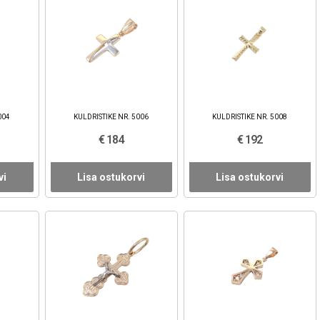
004
KULDRISTIKE NR. 5006
KULDRISTIKE NR. 5008
€ 184
€ 192
vi
Lisa ostukorvi
Lisa ostukorvi