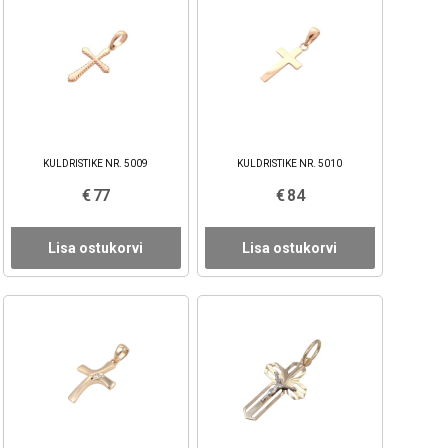
KULDRISTIKE NR. 5009
KULDRISTIKE NR. 5010
€ 77
€ 84
Lisa ostukorvi
Lisa ostukorvi