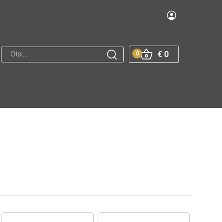
€ 0
0