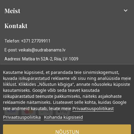
Meist

Kontakt
Telefon: +371 27709911
E-post: veikals@sudrabanams.lv
Aadress: Matīsa tn 52A-2, Riia, LV-1009
Kasutame küpsiseid, et parandada teie sirvimiskogemust,
kuvada isikupärastatud reklaame või sisu ning analüüsida meie
Informatsioon

liiklust. Klikkides „Nõustun kõigiga“, annate nõusoleku küpsiste
kasutamiseks. Google võib seda teavet kasutada
Maksevõimalused
isikupärastatud teenuste pakkumiseks, näiteks asjakohaste
reklaamide näitamiseks. Lisateavet selle kohta, kuidas Google
Privaatsuspoliitikast
teie andmeid kasutab, leiate meie
Privaatsuspoliitika
Kohanda küpsiseid
NÕUSTUN
© Sudraba Nams. All rights reserved.