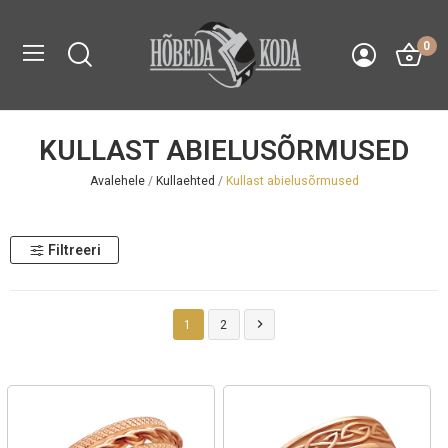
0
KULLAST ABIELUSÕRMUSED
Avalehele
Kullaehted
Kullast abielusõrmused
Filtreeri

1
2