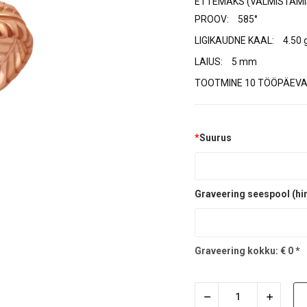
ETTEMAKS (VALMISTAMI
PROOV:
585°
LIGIKAUDNE KAAL:
4.50 
LAIUS:
5 mm
TOOTMINE 10 TÖÖPÄEVA
*
Suurus
Graveering seespool (hi
Graveering kokku:
€
0
*