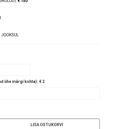
SKULUD):
€ 150
g
 JOOKSUL
nd ühe märgi kohta):
€ 2
LISA OSTUKORVI