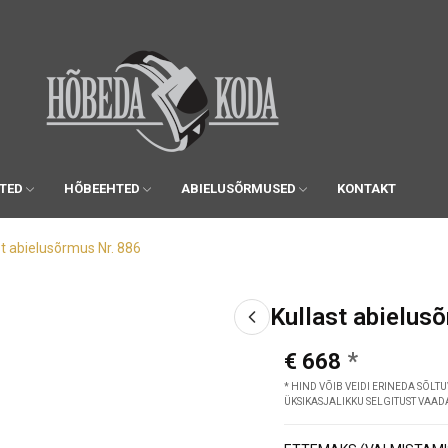
TED
HÕBEEHTED
ABIELUSÕRMUSED
KONTAKT
st abielusõrmus Nr. 886
Kullast abielus
€ 668
* HIND VÕIB VEIDI ERINEDA SÕLTU
ÜKSIKASJALIKKU SELGITUST VAA