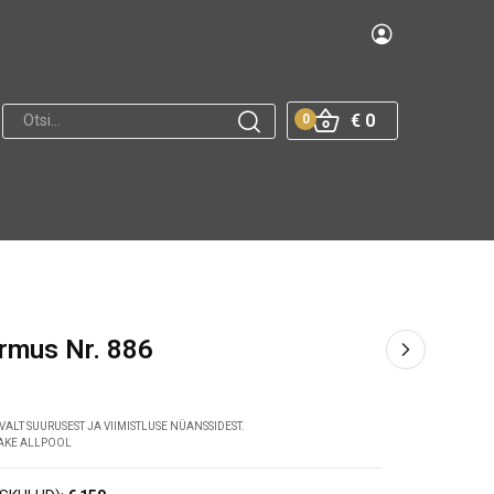
€ 0
0
õrmus Nr. 886
VALT SUURUSEST JA VIIMISTLUSE NÜANSSIDEST.
DAKE ALLPOOL