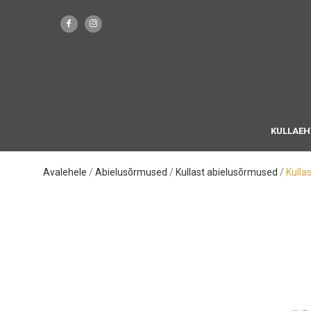
KULLAEH
Avalehele
Abielusõrmused
Kullast abielusõrmused
Kulla