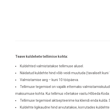
Teave kuldehete tellimise kohta:
Kuldehted valmistatakse tellimuse alusel.
Näidatud kuldehte hind võib veidi muutuda (tavaliselt kuni
Valmistamise aeg – kuni 10 tööpäeva.
Tellimuse tegemisel on vajalik ettemaks valmistamiskulude
maksumuse kohta. Kui tellimus võetakse vastu Hõbeda Koda 
Tellimuse tegemisel aktsepteerime ka kliendi enda kulda. Se
Kuldehte ligikaudne hind arvutatakse, korrutades kuldehte