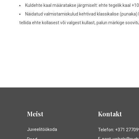
Kuldehte kaal määratakse järgmiselt: ehte tegelik kaal +10
Näidatud valmistamiskulud kehtivad klassikalise (punaka) k
tellida ehte kollasest või valgest kullast, palun märkige soovi
Meist
Kontakt
Juveelitöökoda
Telefon: +371 2770
E-post: veikals@sud