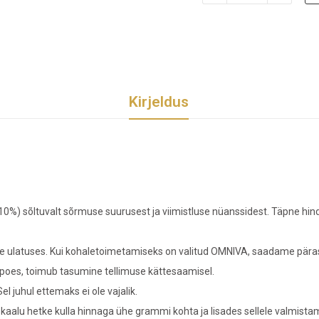
Kirjeldus
 10%) sõltuvalt sõrmuse suurusest ja viimistluse nüanssidest. Täpne hin
 ulatuses. Kui kohaletoimetamiseks on valitud OMNIVA, saadame pärast 
poes, toimub tasumine tellimuse kättesaamisel.
l juhul ettemaks ei ole vajalik.
 kaalu hetke kulla hinnaga ühe grammi kohta ja lisades sellele valmista