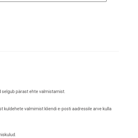
d selgub pärast ehte valmistamist.
kuldehete valmimist kliendi e-posti aadressile arve kulla
miskulud.