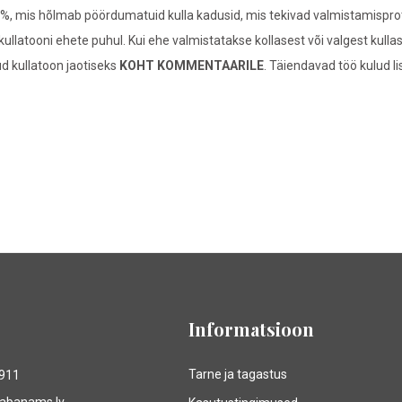
%, mis hõlmab pöördumatuid kulla kadusid, mis tekivad valmistamisprotse
ullatooni ehete puhul. Kui ehe valmistatakse kollasest või valgest kull
tud kullatoon jaotiseks
KOHT KOMMENTAARILE
. Täiendavad töö kulud 
Informatsioon
Tarne ja tagastus
9911
rabanams.lv