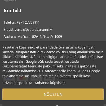
Kontakt
Telefon: +371 27709911
E-post: veikals@sudrabanams.lv
Aadress: Matīsa tn 52A-2, Riia, LV-1009
Kasutame küpsiseid, et parandada teie sirvimiskogemust,
kuvada isikupärastatud reklaame või sisu ning analüüsida meie
Informatsioon

liiklust. Klikkides „Nõustun kõigiga“, annate nõusoleku küpsiste
kasutamiseks. Google võib seda teavet kasutada
Maksevõimalused
isikupärastatud teenuste pakkumiseks, näiteks asjakohaste
reklaamide näitamiseks. Lisateavet selle kohta, kuidas Google
Privaatsuspoliitikast
teie andmeid kasutab, leiate meie
Privaatsuspoliitika
Kohanda küpsiseid
NÕUSTUN
© Sudraba Nams. All rights reserved.