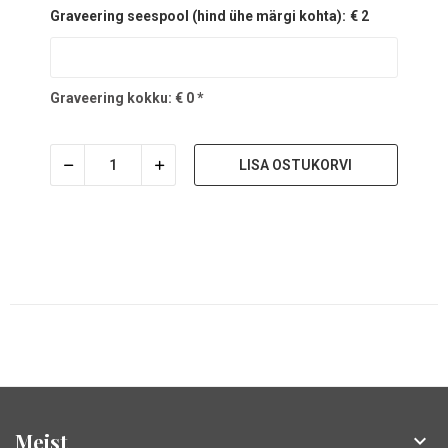
Graveering seespool (hind ühe märgi kohta):
€ 2
Graveering kokku:
€
0
*
LISA OSTUKORVI
Meist
