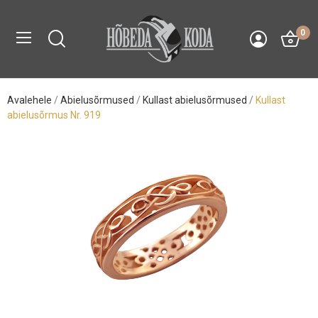
0
Avalehele
Abielusõrmused
Kullast abielusõrmused
Kullast
abielusõrmus Nr. 919