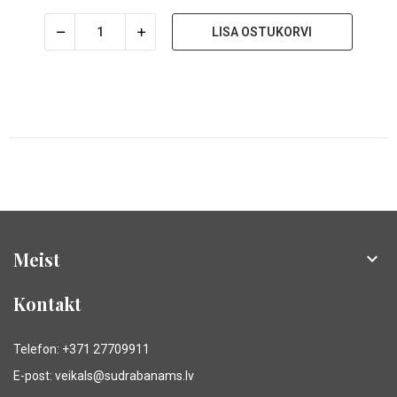
LISA OSTUKORVI
Meist

Kontakt
Telefon: +371 27709911
E-post: veikals@sudrabanams.lv