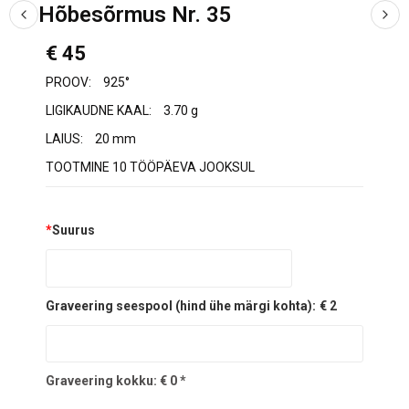
Hõbesõrmus Nr. 35
€ 45
PROOV:
925°
LIGIKAUDNE KAAL:
3.70 g
LAIUS:
20 mm
TOOTMINE 10 TÖÖPÄEVA JOOKSUL
*
Suurus
Graveering seespool (hind ühe märgi kohta):
€ 2
Graveering kokku:
€
0
*