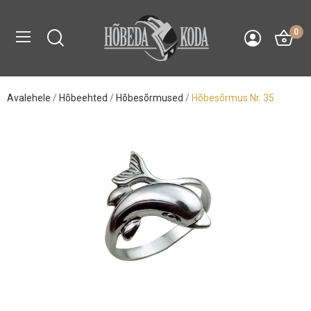
0
Avalehele
Hõbeehted
Hõbesõrmused
Hõbesõrmus Nr. 35