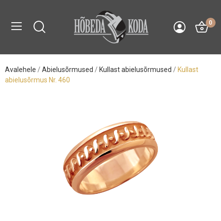
0
Avalehele
Abielusõrmused
Kullast abielusõrmused
Kullast
abielusõrmus Nr. 460