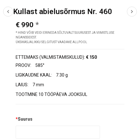
Kullast abielusõrmus Nr. 460
€ 990
* HIND VÕIB VEIDI ERINEDA SÕLTUVALT SUURUSEST JA VIIMISTLUSE
NÜANSSIDEST.
ÜKSIKASJALIKKU SELGITUST VAADAKE ALLPOOL
ETTEMAKS (VALMISTAMISKULUD):
€ 150
PROOV:
585°
LIGIKAUDNE KAAL:
7.30 g
LAIUS:
7 mm
TOOTMINE 10 TÖÖPÄEVA JOOKSUL
*
Suurus