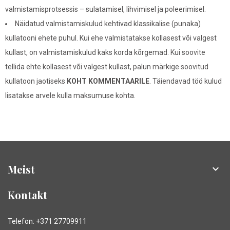
valmistamisprotsessis – sulatamisel, lihvimisel ja poleerimisel.
Näidatud valmistamiskulud kehtivad klassikalise (punaka)
kullatooni ehete puhul. Kui ehe valmistatakse kollasest või valgest
kullast, on valmistamiskulud kaks korda kõrgemad. Kui soovite
tellida ehte kollasest või valgest kullast, palun märkige soovitud
kullatoon jaotiseks
KOHT KOMMENTAARILE
. Täiendavad töö kulud
lisatakse arvele kulla maksumuse kohta.
Meist

Kontakt
Telefon: +371 27709911