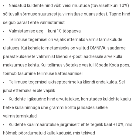
Näidatud kuldehte hind võib veidi muutuda (tavaliselt kuni 10%)
sõltuvalt sõrmuse suurusest ja viimistluse nüanssidest. Täpne hind
selgub pärast ehte valmistamist.
Valmistamise aeg – kuni 10 tööpäeva.
Tellimuse tegemisel on vajalik ettemaks valmistamiskulude
ulatuses. Kui kohaletoimetamiseks on valitud OMNIVA, saadame
pärast kuldehete valmimist kliendi e-posti aadressile arve kulla
maksumuse kohta. Kui tellimus võetakse vastu Hõbeda Koda poes,
toimub tasumine tellimuse kättesaamisel.
Tellimuse tegemisel aktsepteerime ka kliendi enda kulda. Sel
juhul ettemaks ei ole vajalik.
Kuldehte ligikaudne hind arvutatakse, korrutades kuldehte kaalu
hetke kulla hinnaga ühe grammi kohta ja lisades sellele
valmistamiskulud.
Kuldehte kaal määratakse järgmiselt: ehte tegelik kaal +10%, mis
hõlmab pöördumatuid kulla kadusid, mis tekivad