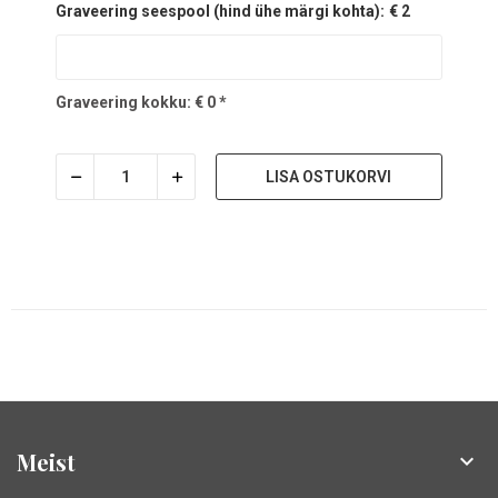
Graveering seespool (hind ühe märgi kohta):
€ 2
Graveering kokku:
€
0
*
LISA OSTUKORVI
Meist
