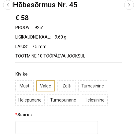
Hõbesõrmus Nr. 45
€ 58
PROOV:
925°
LIGIKAUDNE KAAL:
9.60 g
LAIUS:
7.5 mm
TOOTMINE 10 TÖÖPÄEVA JOOKSUL
Kivike :
Must
Valge
Zaļš
Tumesinine
Helepunane
Tumepunane
Helesinine
*
Suurus