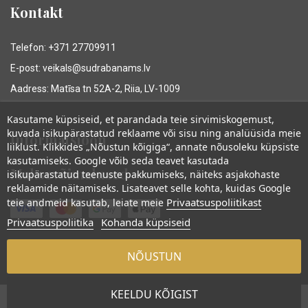
Kontakt
Telefon: +371 27709911
E-post: veikals@sudrabanams.lv
Aadress: Matīsa tn 52A-2, Riia, LV-1009
Kasutame küpsiseid, et parandada teie sirvimiskogemust,
kuvada isikupärastatud reklaame või sisu ning analüüsida meie
Informatsioon

liiklust. Klikkides „Nõustun kõigiga“, annate nõusoleku küpsiste
kasutamiseks. Google võib seda teavet kasutada
Maksevõimalused
isikupärastatud teenuste pakkumiseks, näiteks asjakohaste
reklaamide näitamiseks. Lisateavet selle kohta, kuidas Google
Privaatsuspoliitikast
teie andmeid kasutab, leiate meie
Privaatsuspoliitika
Kohanda küpsiseid
NÕUSTUN
© Sudraba Nams. All rights reserved.
KEELDU KÕIGIST