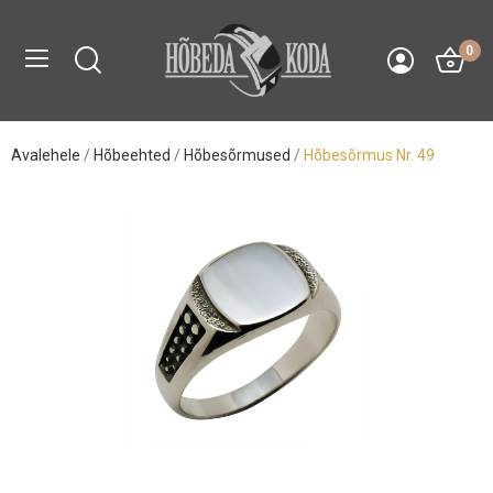
0
Avalehele
Hõbeehted
Hõbesõrmused
Hõbesõrmus Nr. 49