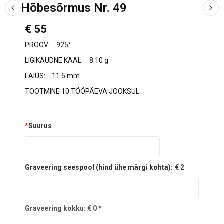
Hõbesõrmus Nr. 49
€ 55
PROOV:
925°
LIGIKAUDNE KAAL:
8.10 g
LAIUS:
11.5 mm
TOOTMINE 10 TÖÖPÄEVA JOOKSUL
*
Suurus
Graveering seespool (hind ühe märgi kohta):
€ 2
Graveering kokku:
€
0
*