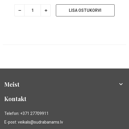
LISA OSTUKORVI
Meist

Kontakt
Telefon: +371 27709911
E-post: veikals@sudrabanams.lv