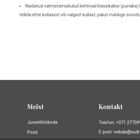
Näidatud valmistamiskulud kehtivad klassikalise (punaka) k
tellida ehte kollasest või valgest kullast, palun märkige soovi
Meist
Kontakt
Juveelitöökoda
Telefon: +371 2770
E-post: veikals@sud
Pood