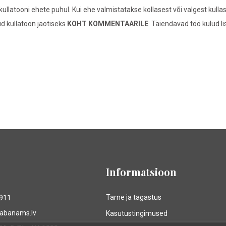
ullatooni ehete puhul. Kui ehe valmistatakse kollasest või valgest kull
tud kullatoon jaotiseks
KOHT KOMMENTAARILE
. Täiendavad töö kulud 
Informatsioon
Tarne ja tagastus
9911
rabanams.lv
Kasutustingimused