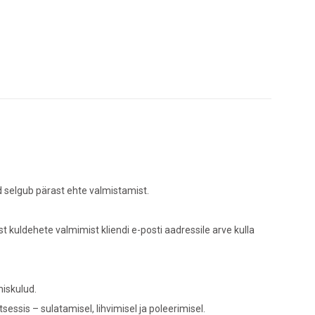
d selgub pärast ehte valmistamist.
kuldehete valmimist kliendi e-posti aadressile arve kulla
miskulud.
ssis – sulatamisel, lihvimisel ja poleerimisel.