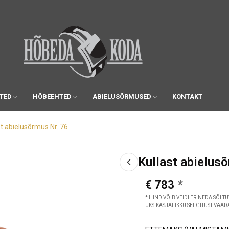
TED
HÕBEEHTED
ABIELUSÕRMUSED
KONTAKT
st abielusõrmus Nr. 76
Kullast abielus
€ 783
* HIND VÕIB VEIDI ERINEDA SÕLTU
ÜKSIKASJALIKKU SELGITUST VAA