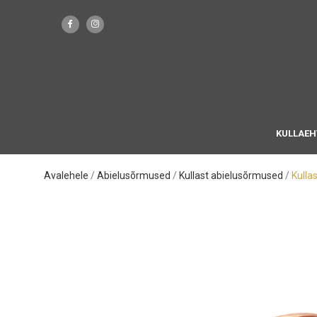
KULLAEH
Avalehele
Abielusõrmused
Kullast abielusõrmused
Kulla