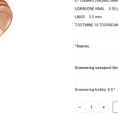
ETTEMAKS (VALMISTAMI
LIGIKAUDNE KAAL:
5.50 
LAIUS:
5.5 mm
TOOTMINE 10 TÖÖPÄEVA
*
Suurus
Graveering seespool (hi
Graveering kokku:
€
0
*