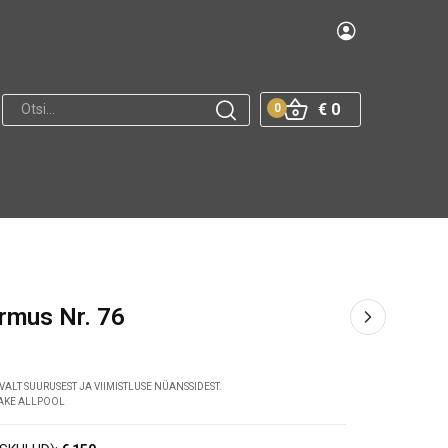
€ 0
0
õrmus Nr. 76
VALT SUURUSEST JA VIIMISTLUSE NÜANSSIDEST.
DAKE ALLPOOL