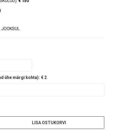
SKULUD):
€ 150
g
 JOOKSUL
nd ühe märgi kohta):
€ 2
LISA OSTUKORVI