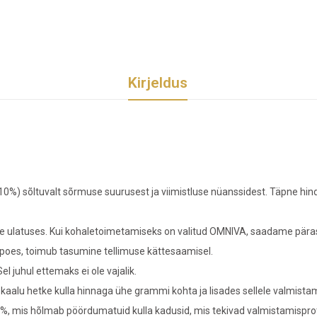
Kirjeldus
 10%) sõltuvalt sõrmuse suurusest ja viimistluse nüanssidest. Täpne hin
 ulatuses. Kui kohaletoimetamiseks on valitud OMNIVA, saadame pärast 
poes, toimub tasumine tellimuse kättesaamisel.
l juhul ettemaks ei ole vajalik.
 kaalu hetke kulla hinnaga ühe grammi kohta ja lisades sellele valmista
%, mis hõlmab pöördumatuid kulla kadusid, mis tekivad valmistamisprotse