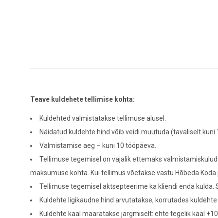
Teave kuldehete tellimise kohta:
Kuldehted valmistatakse tellimuse alusel.
Näidatud kuldehte hind võib veidi muutuda (tavaliselt kuni
Valmistamise aeg – kuni 10 tööpäeva.
Tellimuse tegemisel on vajalik ettemaks valmistamiskulude
maksumuse kohta. Kui tellimus võetakse vastu Hõbeda Koda 
Tellimuse tegemisel aktsepteerime ka kliendi enda kulda. Se
Kuldehte ligikaudne hind arvutatakse, korrutades kuldehte
Kuldehte kaal määratakse järgmiselt: ehte tegelik kaal +10